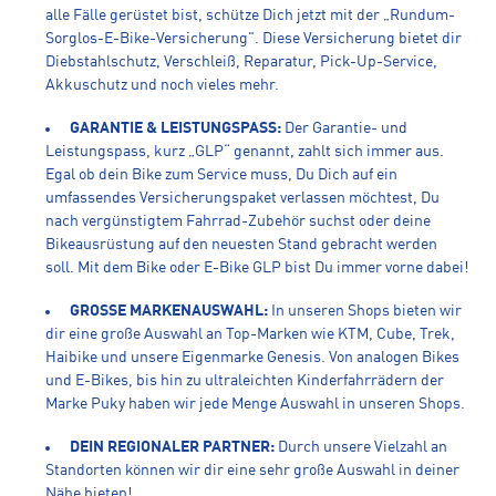
alle Fälle gerüstet bist, schütze Dich jetzt mit der „Rundum-
Sorglos-E-Bike-Versicherung". Diese Versicherung bietet dir
Diebstahlschutz, Verschleiß, Reparatur, Pick-Up-Service,
Akkuschutz und noch vieles mehr.
GARANTIE & LEISTUNGSPASS:
Der Garantie- und
Leistungspass, kurz „GLP“ genannt, zahlt sich immer aus.
Egal ob dein Bike zum Service muss, Du Dich auf ein
umfassendes Versicherungspaket verlassen möchtest, Du
nach vergünstigtem Fahrrad-Zubehör suchst oder deine
Bikeausrüstung auf den neuesten Stand gebracht werden
soll. Mit dem Bike oder E-Bike GLP bist Du immer vorne dabei!
GROSSE MARKENAUSWAHL:
In unseren Shops bieten wir
dir eine große Auswahl an Top-Marken wie KTM, Cube, Trek,
Haibike und unsere Eigenmarke Genesis. Von analogen Bikes
und E-Bikes, bis hin zu ultraleichten Kinderfahrrädern der
Marke Puky haben wir jede Menge Auswahl in unseren Shops.
DEIN REGIONALER PARTNER:
Durch unsere Vielzahl an
Standorten können wir dir eine sehr große Auswahl in deiner
Nähe bieten!