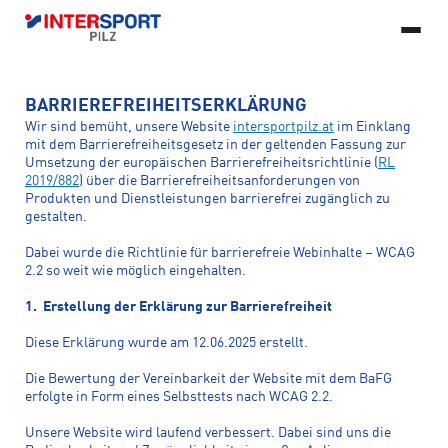
DE
BARRIEREFREIHEITSERKLÄRUNG
© 2026 Copyright INTERSPORT Pilz, All rights reserved
Developed by
SERVICES & LEISTUNGEN
Wir sind bemüht, unsere Website
intersportpilz.at
im Einklang
FlexMade
SPORTARTEN
mit dem Barrierefreiheitsgesetz in der geltenden Fassung zur
Impressum
DSGVO
AGB
Barrierefreiheitserklärung
STANDORTE
Alle Serviceleistungen
Firmenrad Leasing
Umsetzung der europäischen Barrierefreiheitsrichtlinie (
RL
KARRIERE
Alle Sportarten
Bike
2019/882
) über die Barrierefreiheitsanforderungen von
ÜBER UNS
Produkten und Dienstleistungen barrierefrei zugänglich zu
Arion Laufanalyse
Runningservice
UNSERE WERBUNG
gestalten.
Running
Wandern
KUNDENSERVICE
INTERSPORT Pilz
Experten
Skiservice
Wanderservice
Dabei wurde die Richtlinie für barrierefreie Webinhalte – WCAG
Fitness
Kontakt
Tennis
2.2 so weit wie möglich eingehalten.
News & Stories
Bikeservice
Tennisservice
Klettern
Camping
1. Erstellung der Erklärung zur Barrierefreiheit
Fitnessservice
Weitere Services
Ski
Skitour
Diese Erklärung wurde am 12.06.2025 erstellt.
Die Bewertung der Vereinbarkeit der Website mit dem BaFG
Schneeschuhwandern
Langlauf
erfolgte in Form eines Selbsttests nach WCAG 2.2.
Eislaufen
Unsere Website wird laufend verbessert. Dabei sind uns die